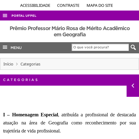
ACESSIBILIDADE
CONTRASTE
MAPA DO SITE
PORTAL UFPEL
ACESSO À INFORMAÇÃO
Prêmio Professor Mário Rosa de Mérito Acadêmico
em Geografia
AUDITORIA
MENU
COBALTO
CONCURSOS
Início
Categorias
EDITAIS
INTERNACIONAL
CATEGORIAS
OUVIDORIA
PORTARIAS
TELEFONES
I – Homenagem Especial
, atribuída a profissional de destacada
atuação na área de Geografia como reconhecimento por sua
trajetória de vida profissional.