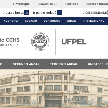
Simplifique!
Comunica BR
Participe
Acesso à infor
Ir para a busca
3
Ir para o rodapé
4
ACESSIBILIDADE
AUDITORIA
COBALTO
CONCURSOS
EDITAIS
INTERNACIONAL
 do CCHS
ais da UFPel
EO
SEGUNDO ANDAR
TERCEIRO ANDAR
UNIDADES N