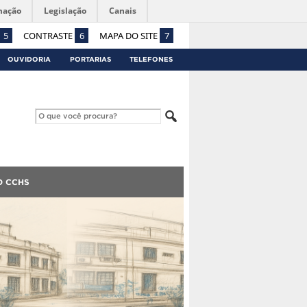
mação
Legislação
Canais
5
CONTRASTE
6
MAPA DO SITE
7
OUVIDORIA
PORTARIAS
TELEFONES
O CCHS