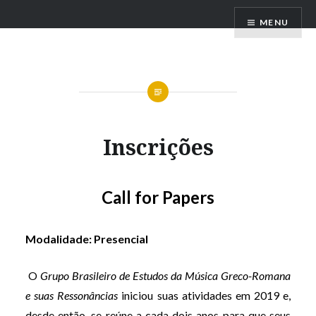
Ir
Lyra Brasileira
MENU
para
conteúdo
Inscrições
Call for Papers
Modalidade:
P
resencial
O
Grupo Brasileiro de Estudos da Música Greco-Romana
e suas Ressonâncias
iniciou suas atividades em 2019 e,
desde então, se reúne a cada dois anos para que seus