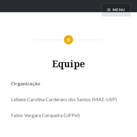
Ir
Lyra Brasileira
MENU
para
conteúdo
Equipe
Organização
Lidiane Carolina Carderaro dos Santos (MAE-USP)
Fabio Vergara Cerqueira (UFPel)