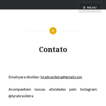
Ir
Lyra Brasileira
MENU
para
conteúdo
Contato
Email para dúvidas:
lyrabrasileira@gmail.com
Acompanhem nossas atividades pelo Instagram:
@lyrabrasileira