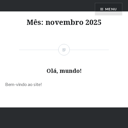
Ir
Lyra Brasileira
MENU
para
conteúdo
Mês:
novembro 2025
Olá, mundo!
Bem-vindo ao site!