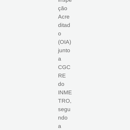
ção
Acre
ditad
o
(OIA)
junto
a
CGC
RE
do
INME
TRO,
segu
ndo
a