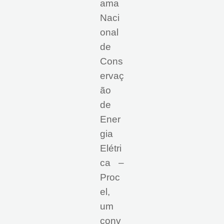
ama
Naci
onal
de
Cons
ervaç
ão
de
Ener
gia
Elétri
ca –
Proc
el,
um
conv