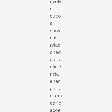
nvolv
e
outro
s
servi
ços
relaci
onad
os a
eficiê
ncia
ener
gétic
a em
edific
açõe