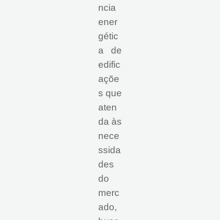
ncia
ener
gétic
a de
edific
açõe
s que
aten
da às
nece
ssida
des
do
merc
ado,