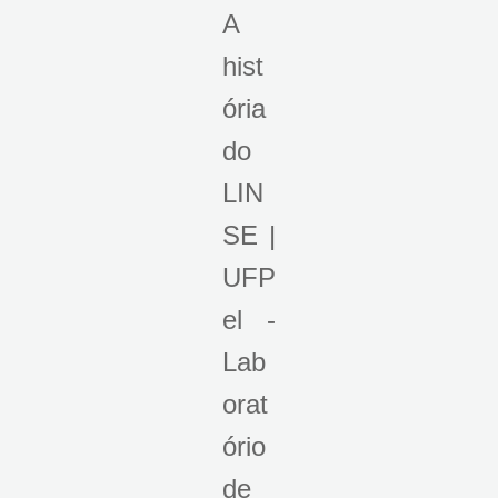
A
hist
ória
do
LIN
SE |
UFP
el -
Lab
orat
ório
de