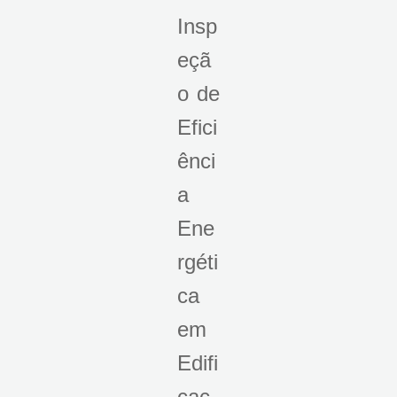
Insp
eçã
o de
Efici
ênci
a
Ene
rgéti
ca
em
Edifi
caç