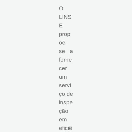
O
LINS
E
prop
õe-
se a
forne
cer
um
servi
ço de
inspe
ção
em
eficiê