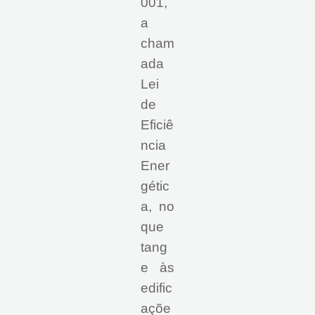
001,
a
cham
ada
Lei
de
Eficiê
ncia
Ener
gétic
a, no
que
tang
e às
edific
açõe