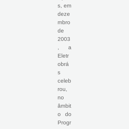
s, em
deze
mbro
de
2003
, a
Eletr
obrá
s
celeb
rou,
no
âmbit
o do
Progr