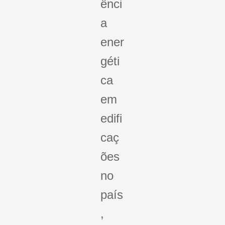
ênci
a
ener
géti
ca
em
edifi
caç
ões
no
país
,