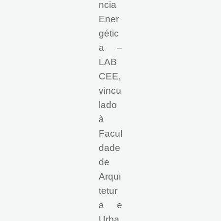
ncia
Ener
gétic
a –
LAB
CEE,
vincu
lado
à
Facul
dade
de
Arqui
tetur
a e
Urba