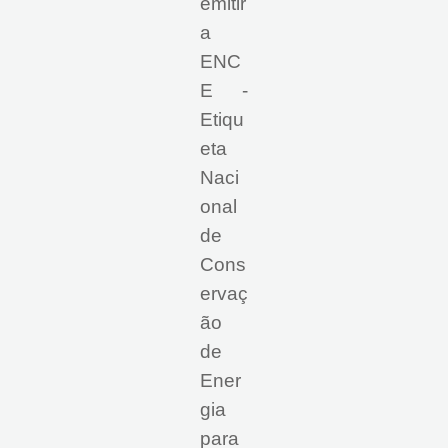
emitir
a
ENC
E -
Etiqu
eta
Naci
onal
de
Cons
ervaç
ão
de
Ener
gia
para