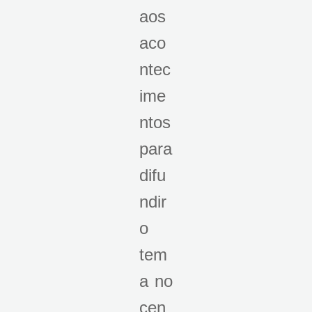
aos
aco
ntec
ime
ntos
para
difu
ndir
o
tem
a no
cen