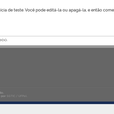
ícia de teste. Você pode editá-la ou apagá-la, e então começ
o(s).
ão.
o por
SGTIC / UFPel
.