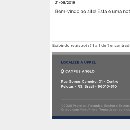
21/05/2019
Bem-vindo ao site! Esta é uma not
Exibindo registro(s) 1 a 1 de 1 encontrad
LOCALIZE A UFPEL
CAMPUS ANGLO
Rua Gomes Carneiro, 01 - Centro
Pelotas - RS, Brasil - 96010-610
©2026 Projetos: Pesquisa, Ensino e Extens
Criado com
WordPress
.
Tema desenvolvid