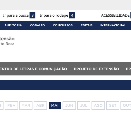
Ir para a busca
3
Ir para o rodapé
4
ACESSIBILIDADE
AUDITORIA
COBALTO
CONCURSOS
EDITAIS
INTERNACIONAL
xtensão
to Rosa
CENTRO DE LETRAS E COMUNIÇAÇÃO
PROJETO DE EXTENSÃO
PR
N
FEV
MAR
ABR
MAI
JUN
JUL
AGO
SET
OU