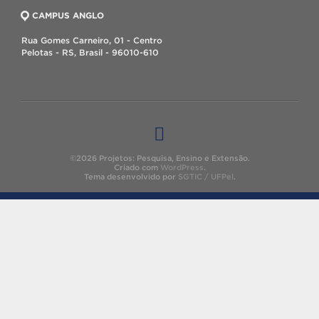
CAMPUS ANGLO
Rua Gomes Carneiro, 01 - Centro
Pelotas - RS, Brasil - 96010-610
©2026 Projetos: Pesquisa, Ensino e Extensão.
Criado com
WordPress
.
Tema desenvolvido por
SGTIC / UFPel
.