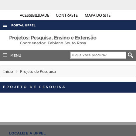
ACESSIBILIDADE
CONTRASTE
MAPA DO SITE
PORTAL UFPEL
ACESSO À INFORMAÇÃO
Projetos: Pesquisa, Ensino e Extensão
Coordenador: Fabiano Souto Rosa
AUDITORIA
MENU
COBALTO
CONCURSOS
Início
Projeto de Pesquisa
EDITAIS
PROJETO DE PESQUISA
INTERNACIONAL
OUVIDORIA
PORTARIAS
TELEFONES
LOCALIZE A UFPEL