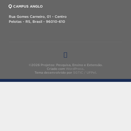
CAMPUS ANGLO
Rua Gomes Carneiro, 01 - Centro
Pelotas - RS, Brasil - 96010-610
©2026 Projetos: Pesquisa, Ensino e Extensão.
Criado com
WordPress
.
Tema desenvolvido por
SGTIC / UFPel
.