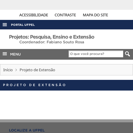
ACESSIBILIDADE
CONTRASTE
MAPA DO SITE
PORTAL UFPEL
ACESSO À INFORMAÇÃO
Projetos: Pesquisa, Ensino e Extensão
Coordenador: Fabiano Souto Rosa
AUDITORIA
MENU
COBALTO
CONCURSOS
Início
Projeto de Extensão
EDITAIS
PROJETO DE EXTENSÃO
INTERNACIONAL
OUVIDORIA
PORTARIAS
TELEFONES
LOCALIZE A UFPEL