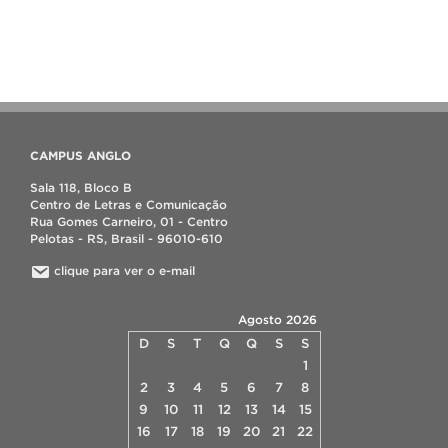
CAMPUS ANGLO
Sala 118, Bloco B
Centro de Letras e Comunicação
Rua Gomes Carneiro, 01 - Centro
Pelotas - RS, Brasil - 96010-610
clique para ver o e-mail
Agosto 2026
D
S
T
Q
Q
S
S
1
2
3
4
5
6
7
8
9
10
11
12
13
14
15
16
17
18
19
20
21
22