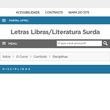
ACESSIBILIDADE
CONTRASTE
MAPA DO SITE
PORTAL UFPEL
ACESSO À INFORMAÇÃO
Letras Libras/Literatura Surda
AUDITORIA
MENU
COBALTO
CONCURSOS
Início
O Curso
Currículo
Disciplinas
EDITAIS
DISCIPLINAS
INTERNACIONAL
OUVIDORIA
PORTARIAS
TELEFONES