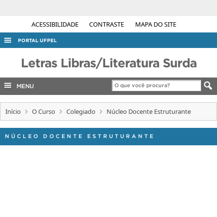
ACESSIBILIDADE
CONTRASTE
MAPA DO SITE
PORTAL UFPEL
ACESSO À INFORMAÇÃO
Letras Libras/Literatura Surda
AUDITORIA
MENU
COBALTO
CONCURSOS
Início
O Curso
Colegiado
Núcleo Docente Estruturante
EDITAIS
NÚCLEO DOCENTE ESTRUTURANTE
INTERNACIONAL
OUVIDORIA
PORTARIAS
TELEFONES