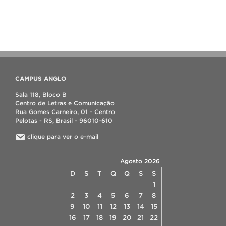
CAMPUS ANGLO
Sala 118, Bloco B
Centro de Letras e Comunicação
Rua Gomes Carneiro, 01 - Centro
Pelotas - RS, Brasil - 96010-610
clique para ver o e-mail
Agosto 2026
D
S
T
Q
Q
S
S
1
2
3
4
5
6
7
8
9
10
11
12
13
14
15
16
17
18
19
20
21
22