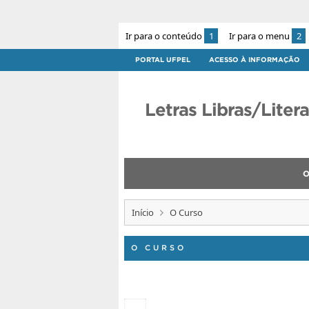
Ir para o conteúdo
1
Ir para o menu
2
PORTAL UFPEL
ACESSO À INFORMAÇÃO
Letras Libras/Liter
O
Início
O Curso
O CURSO