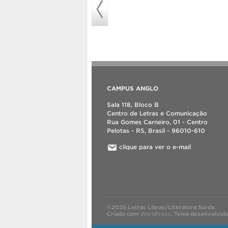
CAMPUS ANGLO
Sala 118, Bloco B
Centro de Letras e Comunicação
Rua Gomes Carneiro, 01 - Centro
Pelotas - RS, Brasil - 96010-610
clique para ver o e-mail
©2026 Letras Libras/Literatura Surda.
Criado com
WordPress
.
Tema desenvolvid