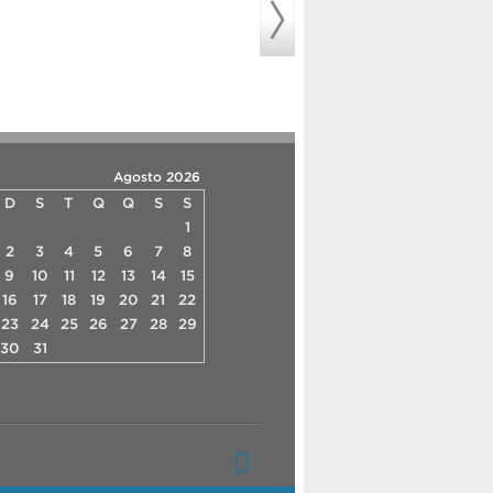
Agosto 2026
D
S
T
Q
Q
S
S
1
2
3
4
5
6
7
8
9
10
11
12
13
14
15
16
17
18
19
20
21
22
23
24
25
26
27
28
29
30
31