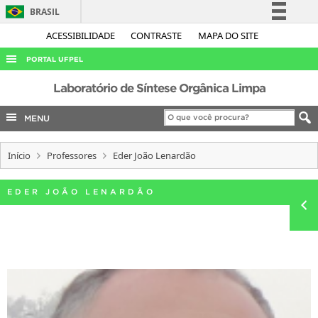
BRASIL
Simplifique!
ACESSIBILIDADE
CONTRASTE
MAPA DO SITE
Comunica BR
PORTAL UFPEL
Participe
ACESSO À INFORMAÇÃO
Laboratório de Síntese Orgânica Limpa
Acesso à informação
AUDITORIA
MENU
Legislação
COBALTO
Canais
Início
Professores
Eder João Lenardão
CONCURSOS
EDITAIS
EDER JOÃO LENARDÃO
INTERNACIONAL
OUVIDORIA
PORTARIAS
TELEFONES