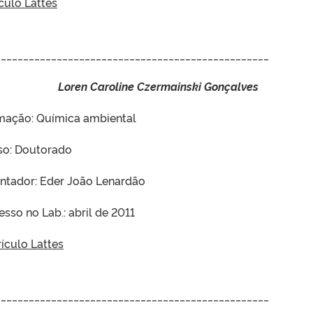
culo Lattes
_________________________________________________
Loren Caroline Czermainski Gonçalves
mação: Química ambiental
so: Doutorado
entador: Eder João Lenardão
esso no Lab.: abril de 2011
ículo Lattes
_________________________________________________