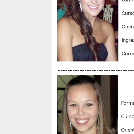
Curs
Orien
Ingre
Currí
________________________________
Forma
Curso
Orien