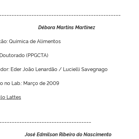
_________________________________________________
Débora Martins Martinez
ão: Química de Alimentos
 Doutorado (PPGCTA)
ador: Eder João Lenardão / Lucielli Savegnago
so no Lab.: Março de 2009
lo Lattes
_____________________________________
José Edmilson Ribeiro do Nascimento