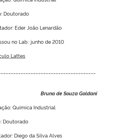
o: Doutorado
tador: Eder João Lenardão
ssou no Lab.: junho de 2010
culo Lattes
______________________________________
Bruna de Souza Goldani
ção: Química Industrial
: Doutorado
tador: Diego da Silva Alves