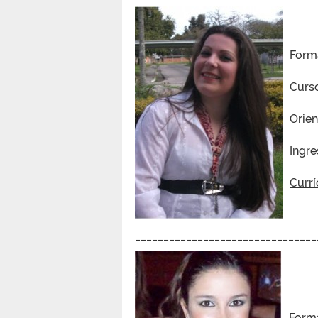
Form
Curs
Orie
Ingre
Currí
________________________________
Forma