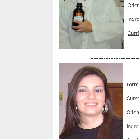
Orie
Ingr
Curr
___________________
Form
Curs
Orie
Ingre