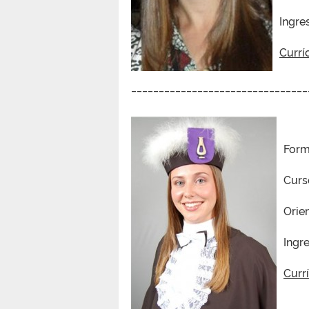
Ingre
Currí
________________________________
Form
Curs
Orie
Ingr
Curr