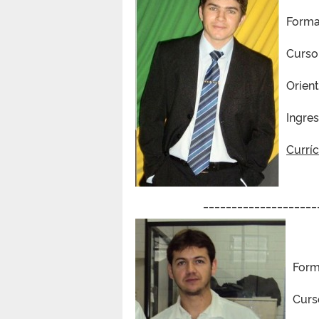
Forma
Curso
Orien
Ingre
Curríc
____________________
Form
Curs