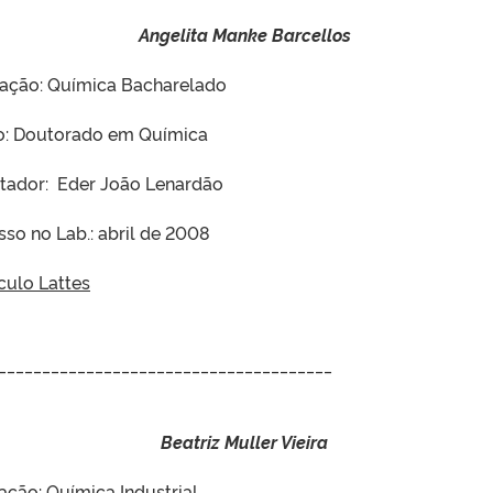
Angelita Manke Barcellos
ação: Química Bacharelado
o: Doutorado em Química
ntador: Eder João Lenardão
sso no Lab.: abril de 2008
culo Lattes
______________________________________
Beatriz Muller Vieira
ção: Química Industrial