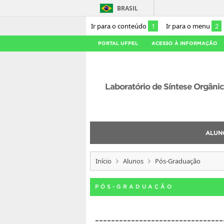
BRASIL
Ir para o conteúdo
1
Ir para o menu
2
PORTAL UFPEL
ACESSO À INFORMAÇÃO
Laboratório de Síntese Orgâni
ALUN
Início
Alunos
Pós-Graduação
PÓS-GRADUAÇÃO
________________________________