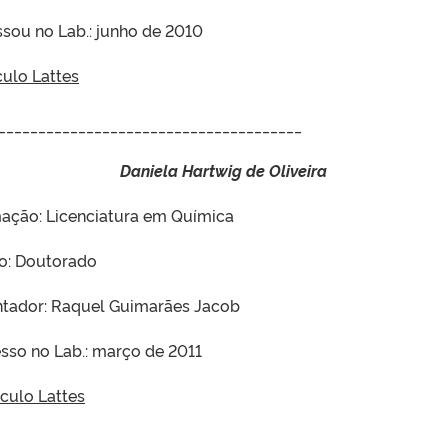
ssou no Lab.: junho de 2010
culo Lattes
______________________________________
Daniela Hartwig de Oliveira
ação: Licenciatura em Química
o: Doutorado
ntador: Raquel Guimarães Jacob
esso no Lab.: março de 2011
ículo Lattes