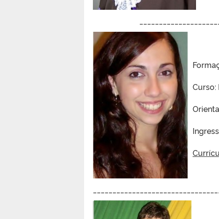
____________________
Formaç
Curso:
Orient
Ingres
Currícu
________________________________