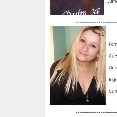
Currí
___________________
For
Cur
Ori
Ingr
Curr
___________________