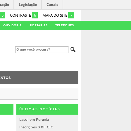
mação
Legislação
Canais
5
CONTRASTE
6
MAPA DO SITE
7
OUVIDORIA
PORTARIAS
TELEFONES
ENTOS
ÚLTIMAS NOTÍCIAS
Lasol em Perugia
Inscrições XXII CIC