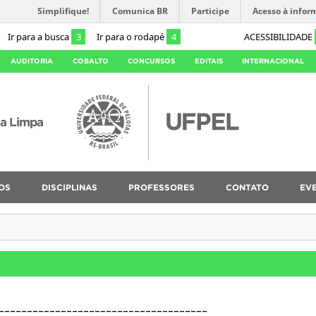
Simplifique!
Comunica BR
Participe
Acesso à infor
Ir para a busca
3
Ir para o rodapé
4
ACESSIBILIDADE
AUDITORIA
COBALTO
CONCURSOS
EDITAIS
INTERNACIONAL
ca Limpa
OS
DISCIPLINAS
PROFESSORES
CONTATO
EV
_____________________________________