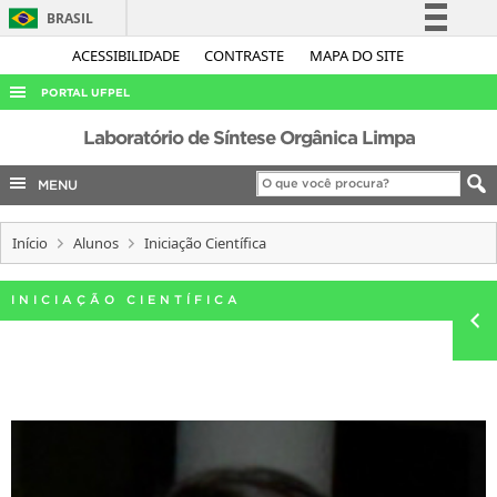
BRASIL
Simplifique!
ACESSIBILIDADE
CONTRASTE
MAPA DO SITE
Comunica BR
PORTAL UFPEL
Participe
ACESSO À INFORMAÇÃO
Laboratório de Síntese Orgânica Limpa
Acesso à informação
AUDITORIA
MENU
Legislação
COBALTO
Canais
Início
Alunos
Iniciação Científica
CONCURSOS
EDITAIS
INICIAÇÃO CIENTÍFICA
INTERNACIONAL
OUVIDORIA
PORTARIAS
TELEFONES