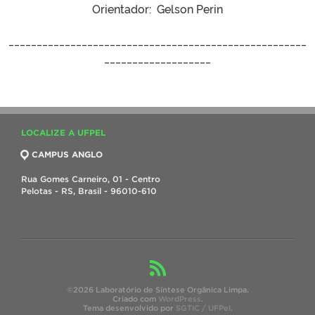
Orientador: Gelson Perin
_____________________________________________________
___________________
LOCALIZE A UFPEL
CAMPUS ANGLO
Rua Gomes Carneiro, 01 - Centro
Pelotas - RS, Brasil - 96010-610
©2026 Laboratório de Síntese Orgânica Limpa.
Criado com
WordPress
.
Tema desenvolvido por
SGTIC / UFPel
.