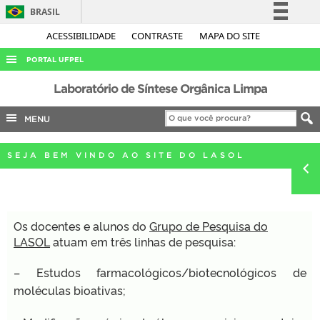
BRASIL
Simplifique!
ACESSIBILIDADE
CONTRASTE
MAPA DO SITE
Comunica BR
PORTAL UFPEL
Participe
ACESSO À INFORMAÇÃO
Laboratório de Síntese Orgânica Limpa
Acesso à informação
AUDITORIA
MENU
Legislação
COBALTO
Canais
SEJA BEM VINDO AO SITE DO LASOL
CONCURSOS
EDITAIS
INTERNACIONAL
Os docentes e alunos do
Grupo de Pesquisa do
OUVIDORIA
LASOL
atuam em três linhas de pesquisa:
PORTARIAS
– Estudos farmacológicos/biotecnológicos de
TELEFONES
moléculas bioativas;