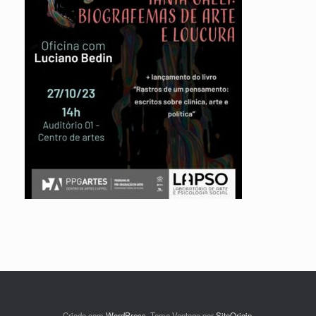
Criado com
WordPress
. Tema Vantage por
SiteOrigin
.