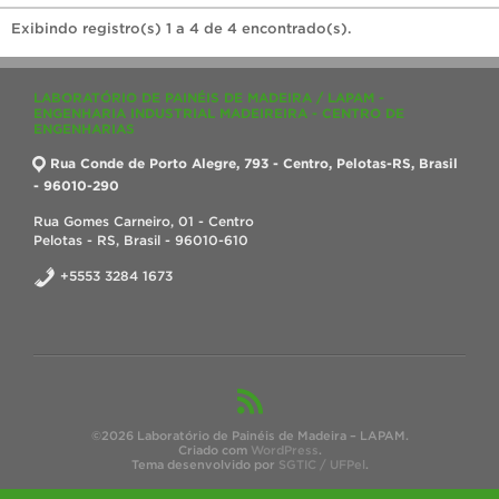
Exibindo registro(s) 1 a 4 de 4 encontrado(s).
LABORATÓRIO DE PAINÉIS DE MADEIRA / LAPAM -
ENGENHARIA INDUSTRIAL MADEIREIRA - CENTRO DE
ENGENHARIAS
Rua Conde de Porto Alegre, 793 - Centro, Pelotas-RS, Brasil
- 96010-290
Rua Gomes Carneiro, 01 - Centro
Pelotas - RS, Brasil - 96010-610
+5553 3284 1673
©2026 Laboratório de Painéis de Madeira – LAPAM.
Criado com
WordPress
.
Tema desenvolvido por
SGTIC / UFPel
.