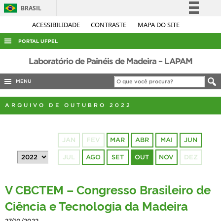
BRASIL
Simplifique!
ACESSIBILIDADE
CONTRASTE
MAPA DO SITE
Comunica BR
PORTAL UFPEL
Participe
ACESSO À INFORMAÇÃO
Laboratório de Painéis de Madeira – LAPAM
Acesso à informação
AUDITORIA
MENU
Legislação
COBALTO
Canais
ARQUIVO DE OUTUBRO 2022
CONCURSOS
EDITAIS
JAN
FEV
MAR
ABR
MAI
JUN
INTERNACIONAL
JUL
AGO
SET
OUT
NOV
DEZ
OUVIDORIA
PORTARIAS
V CBCTEM – Congresso Brasileiro de
TELEFONES
Ciência e Tecnologia da Madeira
27/10/2022