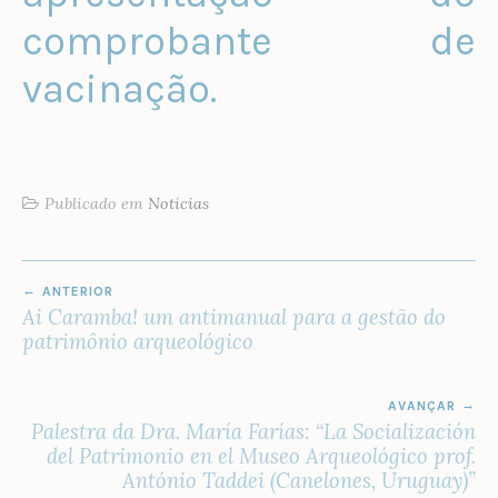
comprobante de
vacinação.
Publicado em
Notícias
NAVEGAÇÃO
ANTERIOR
DE
Ai Caramba! um antimanual para a gestão do
POST
patrimônio arqueológico
AVANÇAR
Palestra da Dra. María Farías: “La Socialización
del Patrimonio en el Museo Arqueológico prof.
António Taddei (Canelones, Uruguay)”