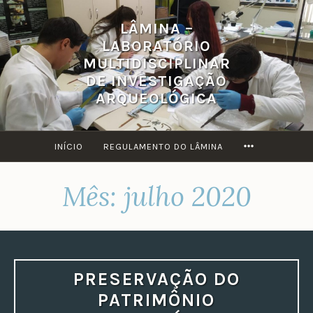
Ir
LÂMINA –
para
LABORATÓRIO
conteúdo
MULTIDISCIPLINAR
DE INVESTIGAÇÃO
ARQUEOLÓGICA
MORE
INÍCIO
REGULAMENTO DO LÂMINA
Mês:
julho 2020
PRESERVAÇÃO DO
PATRIMÔNIO