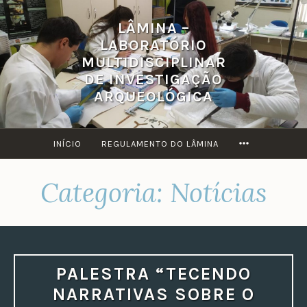
Ir
LÂMINA –
para
LABORATÓRIO
conteúdo
MULTIDISCIPLINAR
DE INVESTIGAÇÃO
ARQUEOLÓGICA
MORE
INÍCIO
REGULAMENTO DO LÂMINA
Categoria:
Notícias
PALESTRA “TECENDO
NARRATIVAS SOBRE O