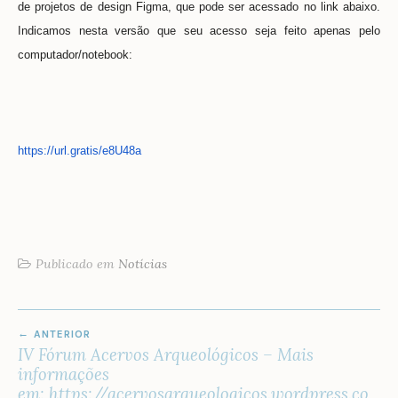
de projetos de design Figma, que pode ser acessado no link abaixo.
Indicamos nesta versão que seu acesso seja feito apenas pelo
computador/notebook:
https://url.gratis/e8U48a
Publicado em
Notícias
NAVEGAÇÃO
ANTERIOR
DE
IV Fórum Acervos Arqueológicos – Mais
POST
informações
em: https://acervosarqueologicos.wordpress.co