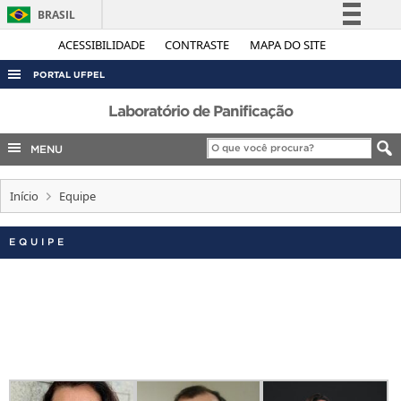
BRASIL
Simplifique!
ACESSIBILIDADE
CONTRASTE
MAPA DO SITE
Comunica BR
PORTAL UFPEL
Participe
ACESSO À INFORMAÇÃO
Laboratório de Panificação
Acesso à informação
AUDITORIA
MENU
Legislação
COBALTO
Canais
Início
Equipe
CONCURSOS
EDITAIS
EQUIPE
INTERNACIONAL
OUVIDORIA
PORTARIAS
TELEFONES