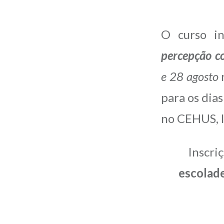
O curso i
percepção c
e 28 agosto
para os dia
no CEHUS, l
Inscri
escolad