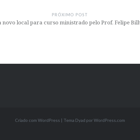
PRÓXIMO POST
novo local para curso ministrado pelo Prof. Felipe Bil
Criado com WordPress
|
Tema Dyad por
WordPress.com