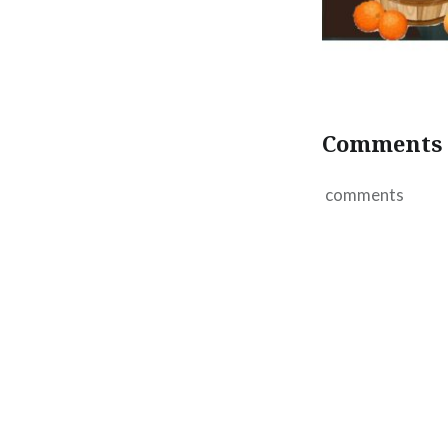
Comments
comments
Navegação
de
Post