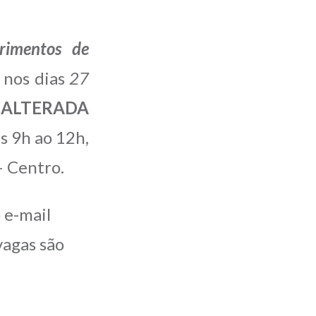
rimentos de
o nos dias
27
a
ALTERADA
s 9h ao 12h,
– Centro.
 e-mail
vagas são