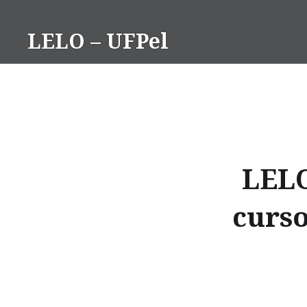
Ir
para
LELO – UFPel
conteúdo
LELO
curso