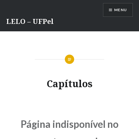
Ir
MENU
para
conteúdo
LELO – UFPel
Capítulos
Página indisponível no