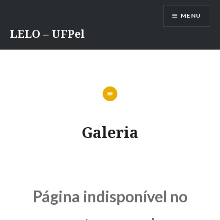
Ir
MENU
para
conteúdo
LELO – UFPel
Galeria
Página indisponível no