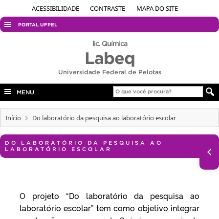
ACESSIBILIDADE
CONTRASTE
MAPA DO SITE
PORTAL UFPEL
ACESSO À INFORMAÇÃO
lic. Química
Labeq
AUDITORIA
Universidade Federal de Pelotas
COBALTO
CONCURSOS
MENU
EDITAIS
Início
Do laboratório da pesquisa ao laboratório escolar
INTERNACIONAL
OUVIDORIA
DO LABORATÓRIO DA PESQUISA AO
LABORATÓRIO ESCOLAR
PORTARIAS
TELEFONES
O projeto “Do laboratório da pesquisa ao
laboratório escolar” tem como objetivo integrar