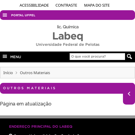
ACESSIBILIDADE
CONTRASTE
MAPA DO SITE
PORTAL UFPEL
ACESSO À INFORMAÇÃO
lic. Química
Labeq
AUDITORIA
Universidade Federal de Pelotas
COBALTO
CONCURSOS
MENU
EDITAIS
Início
Outros Materiais
INTERNACIONAL
OUVIDORIA
OUTROS MATERIAIS
PORTARIAS
Página em atualização
TELEFONES
ENDEREÇO PRINCIPAL DO LABEQ