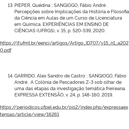
PIEPER, Quédina ; SANGIOGO, Fábio André .
Percepções sobre Implicações da História e Filosofia
da Ciência em Aulas de um Curso de Licenciatura
em Química. EXPERIÊNCIAS EM ENSINO DE
CIÊNCIAS (UFRGS), v. 15, p. 520-539, 2020.
https://if.ufmt.br/eenci/artigos/Artigo_ID707/v15_n1_a202
0.pdf
GARRIDO, Alex Sandro de Castro ; SANGIOGO, Fábio
André . A Colônia de Pescadores Z-3 sob olhar de
uma das etapas da investigação temática freireana.
EXPRESSA EXTENSÃO, v. 24, p. 148-160, 2019.
https://periodicos.ufpel.edu.br/ojs2/index.php/expressaex
tensao/article/view/16261