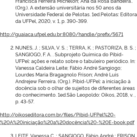
Francisca Ferreira Michelon; Ana da Rosa Bandeira..
(Org.). A extensão universitária nos 50 anos da
Universidade Federal de Pelotas. 1ed.Pelotas: Editora
da UFPel, 2020, v. 1, p. 390-399.
http://guaiaca.ufpel.edu.br:8080/handle/prefix/5671
NUNES, J. ; SILVA, V. S. ; TERRA, K. ; PASTORIZA, B. S. ;
SANGIOGO, F. A. . Subprojeto Química do Pibid-
UFPel: ações e relato sobre o tabuleiro periódico. In:
Vanessa Caldeira Leite; Fábio André Sangiogo;
Lourdes Maria Bragagnolo Frison; André Luis
Andrejew Ferreira. (Org.). Pibid-UFPel: a iniciação à
docência sob o olhar de sujeitos de diferentes áreas
do conhecimento. 1ed.São Leopoldo: Oikos, 2018, v. ,
p. 43-57.
http://oikoseditora.com.br/files/Pibid-UFPel%20-
%20A%20iniciação%20a%20docência%20-%20E-book.pdf
LEITE, Vanessa C. ; SANGIOGO, Fábio André ; FRISON,