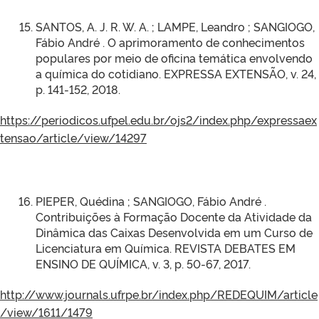
SANTOS, A. J. R. W. A. ; LAMPE, Leandro ; SANGIOGO,
Fábio André . O aprimoramento de conhecimentos
populares por meio de oficina temática envolvendo
a química do cotidiano. EXPRESSA EXTENSÃO, v. 24,
p. 141-152, 2018.
https://periodicos.ufpel.edu.br/ojs2/index.php/expressaex
tensao/article/view/14297
PIEPER, Quédina ; SANGIOGO, Fábio André .
Contribuições à Formação Docente da Atividade da
Dinâmica das Caixas Desenvolvida em um Curso de
Licenciatura em Química. REVISTA DEBATES EM
ENSINO DE QUÍMICA, v. 3, p. 50-67, 2017.
http://www.journals.ufrpe.br/index.php/REDEQUIM/article
/view/1611/1479