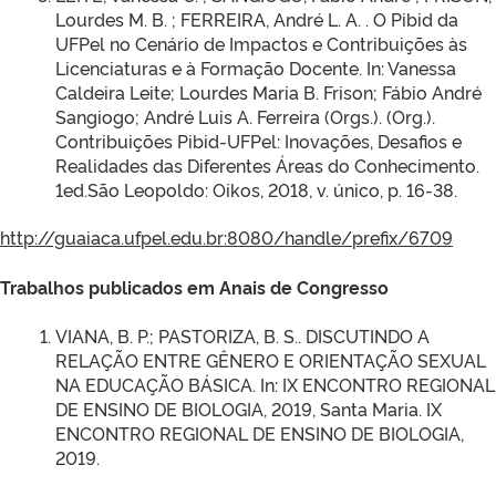
Lourdes M. B. ; FERREIRA, André L. A. . O Pibid da
UFPel no Cenário de Impactos e Contribuições às
Licenciaturas e à Formação Docente. In: Vanessa
Caldeira Leite; Lourdes Maria B. Frison; Fábio André
Sangiogo; André Luis A. Ferreira (Orgs.). (Org.).
Contribuições Pibid-UFPel: Inovações, Desafios e
Realidades das Diferentes Áreas do Conhecimento.
1ed.São Leopoldo: Oikos, 2018, v. único, p. 16-38.
http://guaiaca.ufpel.edu.br:8080/handle/prefix/6709
Trabalhos publicados em Anais de Congresso
VIANA, B. P.; PASTORIZA, B. S.. DISCUTINDO A
RELAÇÃO ENTRE GÊNERO E ORIENTAÇÃO SEXUAL
NA EDUCAÇÃO BÁSICA. In: IX ENCONTRO REGIONAL
DE ENSINO DE BIOLOGIA, 2019, Santa Maria. IX
ENCONTRO REGIONAL DE ENSINO DE BIOLOGIA,
2019.