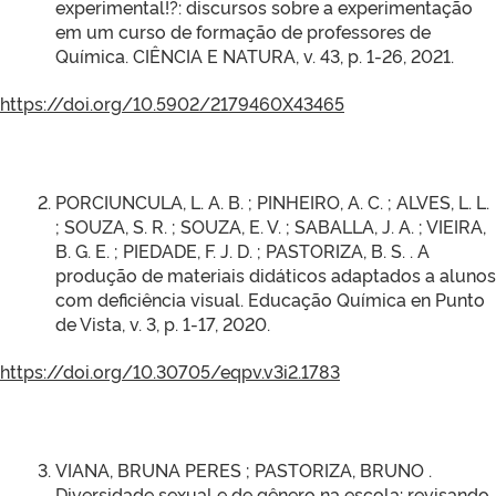
experimental!?: discursos sobre a experimentação
em um curso de formação de professores de
Química. CIÊNCIA E NATURA, v. 43, p. 1-26, 2021.
https://doi.org/10.5902/2179460X43465
PORCIUNCULA, L. A. B. ; PINHEIRO, A. C. ; ALVES, L. L.
; SOUZA, S. R. ; SOUZA, E. V. ; SABALLA, J. A. ; VIEIRA,
B. G. E. ; PIEDADE, F. J. D. ; PASTORIZA, B. S. . A
produção de materiais didáticos adaptados a alunos
com deficiência visual. Educação Química en Punto
de Vista, v. 3, p. 1-17, 2020.
https://doi.org/10.30705/eqpv.v3i2.1783
VIANA, BRUNA PERES ; PASTORIZA, BRUNO .
Diversidade sexual e de gênero na escola: revisando