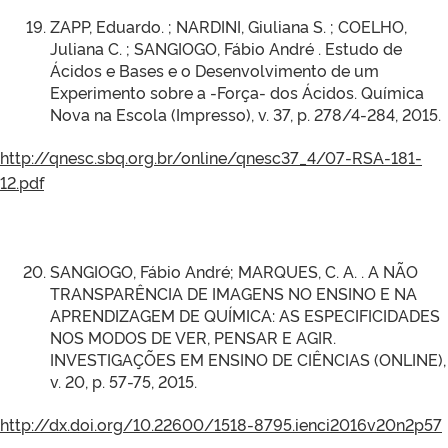
ZAPP, Eduardo. ; NARDINI, Giuliana S. ; COELHO,
Juliana C. ; SANGIOGO, Fábio André . Estudo de
Ácidos e Bases e o Desenvolvimento de um
Experimento sobre a -Força- dos Ácidos. Química
Nova na Escola (Impresso), v. 37, p. 278/4-284, 2015.
http://qnesc.sbq.org.br/online/qnesc37_4/07-RSA-181-
12.pdf
SANGIOGO, Fábio André; MARQUES, C. A. . A NÃO
TRANSPARÊNCIA DE IMAGENS NO ENSINO E NA
APRENDIZAGEM DE QUÍMICA: AS ESPECIFICIDADES
NOS MODOS DE VER, PENSAR E AGIR.
INVESTIGAÇÕES EM ENSINO DE CIÊNCIAS (ONLINE),
v. 20, p. 57-75, 2015.
http://dx.doi.org/10.22600/1518-8795.ienci2016v20n2p57