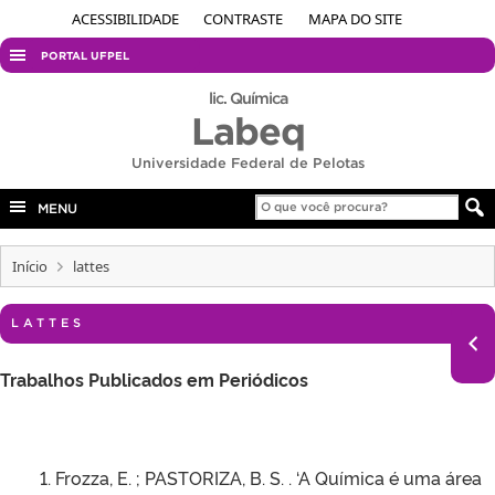
ACESSIBILIDADE
CONTRASTE
MAPA DO SITE
PORTAL UFPEL
ACESSO À INFORMAÇÃO
lic. Química
Labeq
AUDITORIA
Universidade Federal de Pelotas
COBALTO
CONCURSOS
MENU
EDITAIS
Início
lattes
INTERNACIONAL
OUVIDORIA
LATTES
PORTARIAS
Trabalhos Publicados em Periódicos
TELEFONES
Frozza, E. ; PASTORIZA, B. S. . ‘A Química é uma área