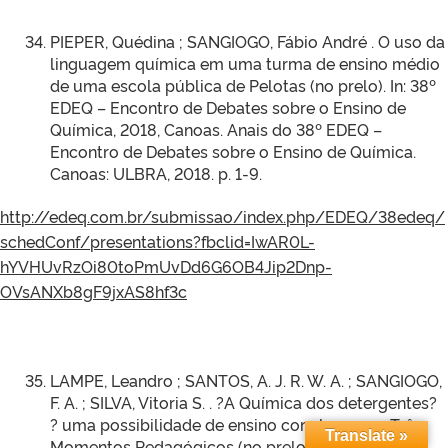
PIEPER, Quédina ; SANGIOGO, Fábio André . O uso da
linguagem química em uma turma de ensino médio
de uma escola pública de Pelotas (no prelo). In: 38º
EDEQ – Encontro de Debates sobre o Ensino de
Química, 2018, Canoas. Anais do 38º EDEQ –
Encontro de Debates sobre o Ensino de Química.
Canoas: ULBRA, 2018. p. 1-9.
http://edeq.com.br/submissao/index.php/EDEQ/38edeq/
schedConf/presentations?fbclid=IwAR0L-
hYVHUvRzOi80toPmUvDd6G6OB4Jip2Dnp-
OVsANXb8gF9jxAS8hf3c
LAMPE, Leandro ; SANTOS, A. J. R. W. A. ; SANGIOGO,
F. A. ; SILVA, Vitoria S. . ?A Química dos detergentes?
? uma possibilidade de ensino com base nos Três
Translate »
Momentos Pedagógicos (no prelo). In: 38º EDEQ –