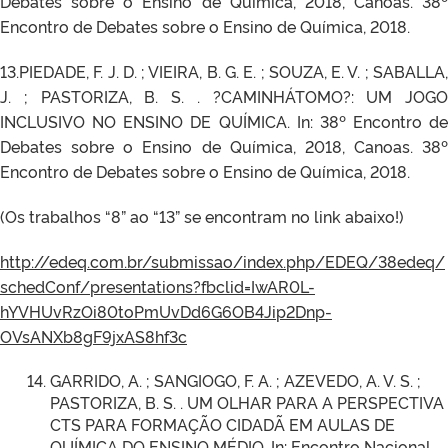
Debates sobre o Ensino de Química, 2018, Canoas. 38º
Encontro de Debates sobre o Ensino de Química, 2018.
13.PIEDADE, F. J. D. ; VIEIRA, B. G. E. ; SOUZA, E. V. ; SABALLA,
J. ; PASTORIZA, B. S. . ?CAMINHÁTOMO?: UM JOGO
INCLUSIVO NO ENSINO DE QUÍMICA. In: 38º Encontro de
Debates sobre o Ensino de Química, 2018, Canoas. 38º
Encontro de Debates sobre o Ensino de Química, 2018.
(Os trabalhos “8” ao “13” se encontram no link abaixo!)
http://edeq.com.br/submissao/index.php/EDEQ/38edeq/
schedConf/presentations?fbclid=IwAR0L-
hYVHUvRzOi80toPmUvDd6G6OB4Jip2Dnp-
OVsANXb8gF9jxAS8hf3c
GARRIDO, A. ; SANGIOGO, F. A. ; AZEVEDO, A. V. S. ;
PASTORIZA, B. S. . UM OLHAR PARA A PERSPECTIVA
CTS PARA FORMAÇÃO CIDADÃ EM AULAS DE
QUÍMICA DO ENSINO MÉDIO. In: Encontro Nacional