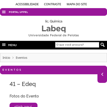
ACESSIBILIDADE
CONTRASTE
MAPA DO SITE
PORTAL UFPEL
ACESSO À INFORMAÇÃO
lic. Química
Labeq
AUDITORIA
Universidade Federal de Pelotas
COBALTO
CONCURSOS
MENU
EDITAIS
Início
Eventos
INTERNACIONAL
OUVIDORIA
EVENTOS
PORTARIAS
41 – Edeq
TELEFONES
Fotos do Evento
click aqui