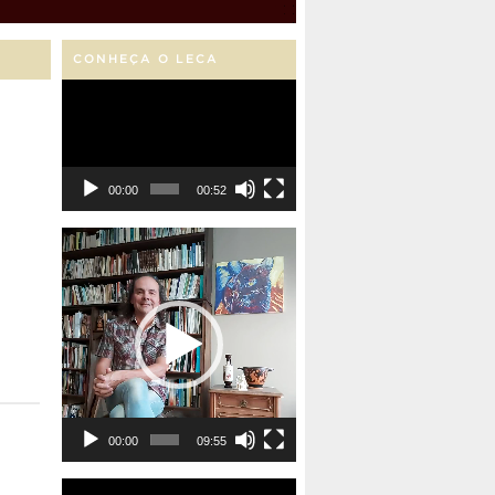
CONHEÇA O LECA
Tocador
de
vídeo
00:00
00:52
Tocador
de
vídeo
00:00
09:55
Tocador