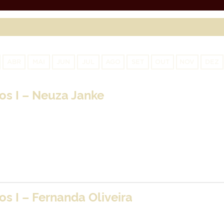
ABR
MAI
JUN
JUL
AGO
SET
OUT
NOV
DEZ
s I – Neuza Janke
s I – Fernanda Oliveira