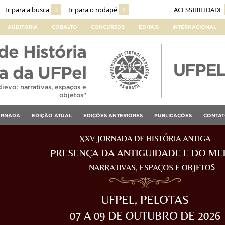
Ir para a busca
3
Ir para o rodapé
4
ACESSIBILIDADE
AUDITORIA
COBALTO
CONCURSOS
EDITAIS
INTERNACIONAL
e História
a da UFPel
evo: narrativas, espaços e
objetos"
ORNADA
EDIÇÃO ATUAL
EDIÇÕES ANTERIORES
PUBLICAÇÕES
CONTA