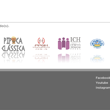
do(s).
Faceboo
Youtube
Instagra