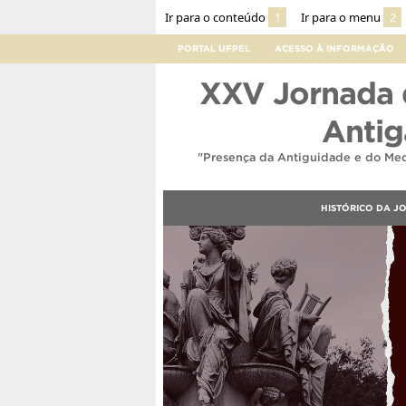
Ir para o conteúdo
1
Ir para o menu
2
PORTAL UFPEL
ACESSO À INFORMAÇÃO
XXV Jornada d
Antig
"Presença da Antiguidade e do Medi
HISTÓRICO DA J