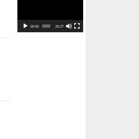
de
vídeo
00:00
26:27