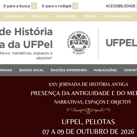
Ir para a busca
3
Ir para o rodapé
4
ACESSIBILIDADE
AUDITORIA
COBALTO
CONCURSOS
EDITAIS
INTERNACIONAL
e História
a da UFPel
evo: narrativas, espaços e
objetos"
ORNADA
EDIÇÃO ATUAL
EDIÇÕES ANTERIORES
PUBLICAÇÕES
CONTA