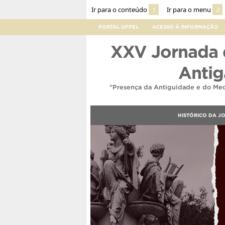
Ir para o conteúdo
1
Ir para o menu
2
PORTAL UFPEL
ACESSO À INFORMAÇÃO
XXV Jornada d
Antig
"Presença da Antiguidade e do Medi
HISTÓRICO DA J