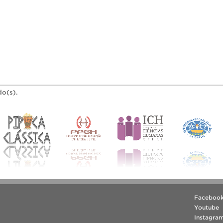
do(s).
Faceboo
Youtube
Instagra