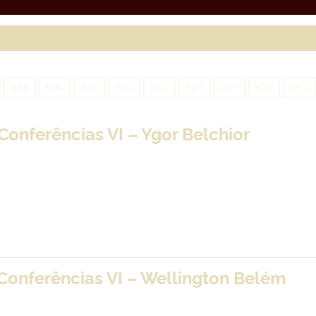
ABR
MAI
JUN
JUL
AGO
SET
OUT
NOV
DEZ
Conferências VI – Ygor Belchior
Conferências VI – Wellington Belém