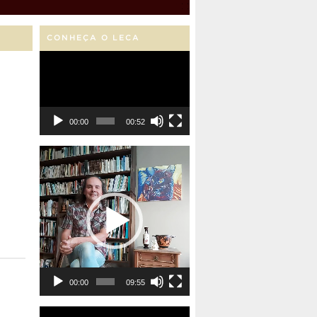
CONHEÇA O LECA
Tocador
de
vídeo
00:00
00:52
Tocador
de
vídeo
00:00
09:55
Tocador