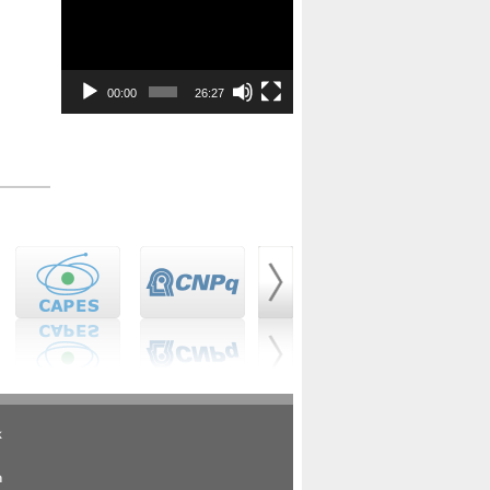
de
vídeo
00:00
26:27
k
m