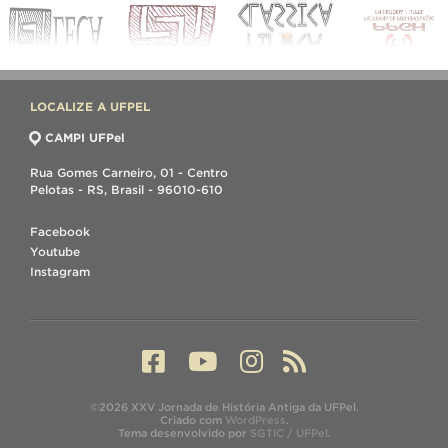
LOCALIZE A UFPEL
CAMPI UFPel
Rua Gomes Carneiro, 01 - Centro
Pelotas - RS, Brasil - 96010-610
Facebook
Youtube
Instagram
©2026 XXV Jornada de História Antiga da UFPel.
Criado com
WordPress
.
Tema desenvolvido por
SGTIC / UFPel
.