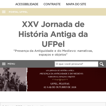
ACESSIBILIDADE
CONTRASTE
MAPA DO SITE
PORTAL UFPEL
ACESSO À INFORMAÇÃO
XXV Jornada de
AUDITORIA
História Antiga da
COBALTO
UFPel
CONCURSOS
"Presença da Antiguidade e do Medievo: narrativas,
EDITAIS
espaços e objetos"
INTERNACIONAL
MENU
OUVIDORIA
PORTARIAS
TELEFONES