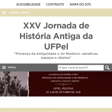
ACESSIBILIDADE
CONTRASTE
MAPA DO SITE
PORTAL UFPEL
ACESSO À INFORMAÇÃO
XXV Jornada de
AUDITORIA
História Antiga da
COBALTO
UFPel
CONCURSOS
"Presença da Antiguidade e do Medievo: narrativas,
EDITAIS
espaços e objetos"
INTERNACIONAL
MENU
OUVIDORIA
PORTARIAS
TELEFONES