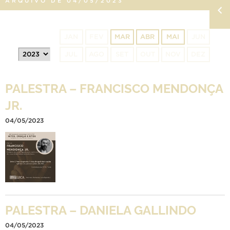
ARQUIVO DE 04/05/2023
JAN
FEV
MAR
ABR
MAI
JUN
JUL
AGO
SET
OUT
NOV
DEZ
PALESTRA – FRANCISCO MENDONÇA
JR.
04/05/2023
PALESTRA – DANIELA GALLINDO
04/05/2023