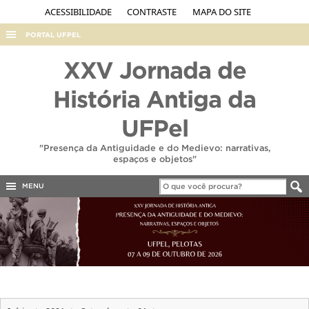
ACESSIBILIDADE
CONTRASTE
MAPA DO SITE
PORTAL UFPEL
ACESSO À INFORMAÇÃO
XXV Jornada de
AUDITORIA
História Antiga da
COBALTO
UFPel
CONCURSOS
"Presença da Antiguidade e do Medievo: narrativas,
EDITAIS
espaços e objetos"
INTERNACIONAL
MENU
OUVIDORIA
PORTARIAS
TELEFONES