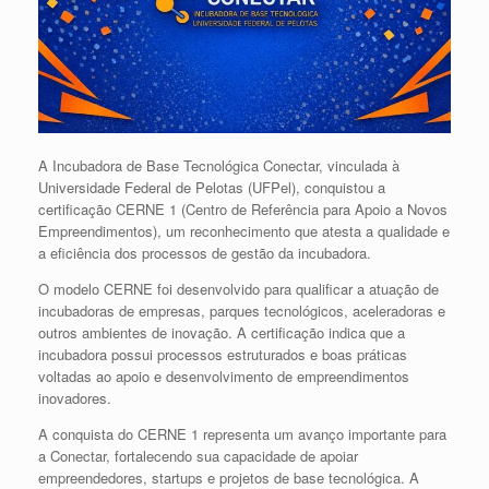
A Incubadora de Base Tecnológica Conectar, vinculada à
Universidade Federal de Pelotas (UFPel), conquistou a
certificação CERNE 1 (Centro de Referência para Apoio a Novos
Empreendimentos), um reconhecimento que atesta a qualidade e
a eficiência dos processos de gestão da incubadora.
O modelo CERNE foi desenvolvido para qualificar a atuação de
incubadoras de empresas, parques tecnológicos, aceleradoras e
outros ambientes de inovação. A certificação indica que a
incubadora possui processos estruturados e boas práticas
voltadas ao apoio e desenvolvimento de empreendimentos
inovadores.
A conquista do CERNE 1 representa um avanço importante para
a Conectar, fortalecendo sua capacidade de apoiar
empreendedores, startups e projetos de base tecnológica. A