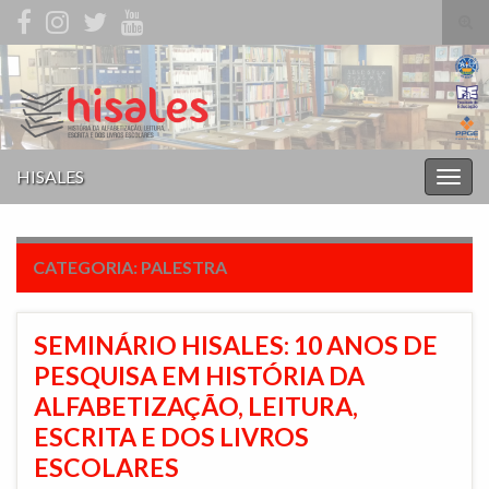
Alte
form
Search for:
de
pesq
HISALES
Alter
nave
CATEGORIA:
PALESTRA
SEMINÁRIO HISALES: 10 ANOS DE
PESQUISA EM HISTÓRIA DA
ALFABETIZAÇÃO, LEITURA,
ESCRITA E DOS LIVROS
ESCOLARES