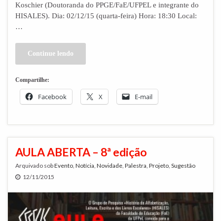
Koschier (Doutoranda do PPGE/FaE/UFPEL e integrante do
HISALES). Dia: 02/12/15 (quarta-feira) Hora: 18:30 Local:
…
Continue lendo
Compartilhe:
Facebook
X
E-mail
AULA ABERTA – 8ª edição
Arquivado sob
Evento
,
Notícia
,
Novidade
,
Palestra
,
Projeto
,
Sugestão
12/11/2015