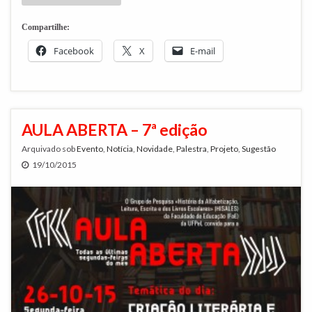
Compartilhe:
Facebook
X
E-mail
AULA ABERTA – 7ª edição
Arquivado sob
Evento
,
Notícia
,
Novidade
,
Palestra
,
Projeto
,
Sugestão
19/10/2015