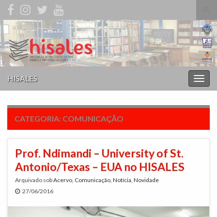
Alte
form
Search for:
de
pesq
HISALES
Alter
nave
CATEGORIA:
COMUNICAÇÃO
Prof. Ndimandi – University of St.
Antonio/Texas – EUA no HISALES
Arquivado sob
Acervo
,
Comunicação
,
Notícia
,
Novidade
27/06/2016