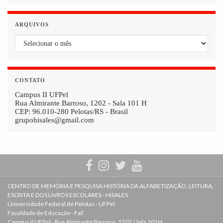
ARQUIVOS
Arquivos
CONTATO
Campus II UFPel
Rua Almirante Barroso, 1202 - Sala 101 H
CEP: 96.010-280 Pelotas/RS - Brasil
grupohisales@gmail.com
CENTRO DE MEMÓRIA E PESQUISA HISTÓRIA DA ALFABETIZAÇÃO, LEITURA,
ESCRITA E DOS LIVROS ESCOLARES - HISALES
Universidade Federal de Pelotas - UFPel
Faculdade de Educação - FaE
Campus II UFPel - Rua Almirante Barroso, 1202 / Sala 101H