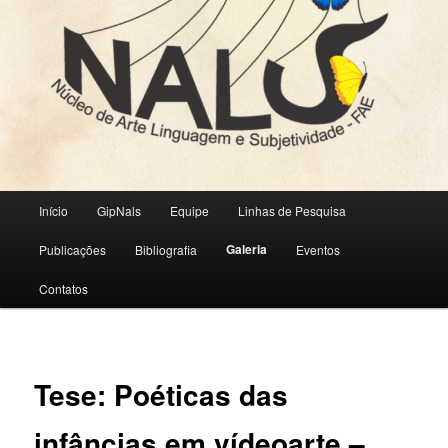
Menu
Início
GipNals
Equipe
Linhas de Pesquisa
principal
Galeria
Publicações
Bibliografia
Eventos
Contatos
Tese: Poéticas das
infâncias em vídeoarte –