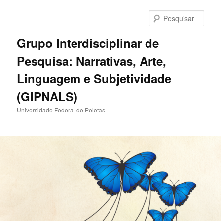
Pular
para
Pesqu
o
conteúdo
Grupo Interdisciplinar de
principal
Pesquisa: Narrativas, Arte,
Linguagem e Subjetividade
(GIPNALS)
Universidade Federal de Pelotas