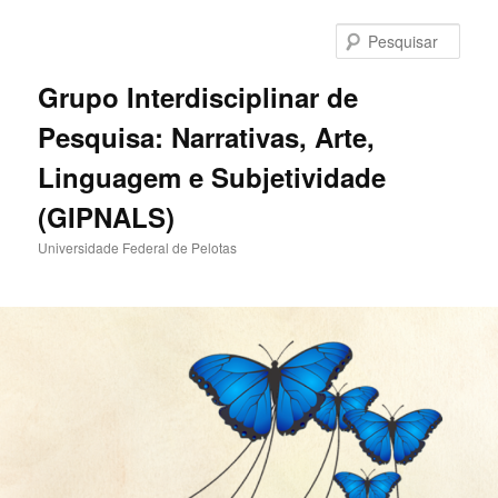
Pular
para
Pesqu
o
conteúdo
Grupo Interdisciplinar de
principal
Pesquisa: Narrativas, Arte,
Linguagem e Subjetividade
(GIPNALS)
Universidade Federal de Pelotas