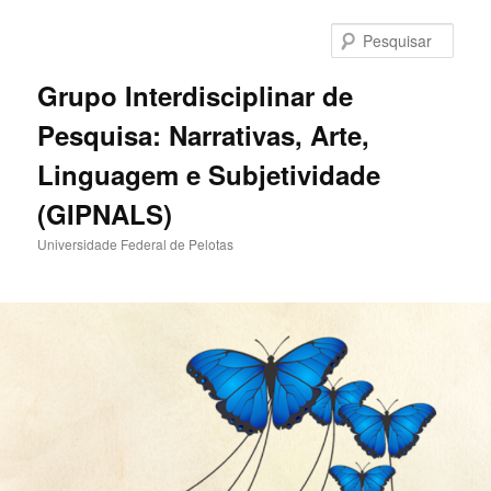
Pular
para
Pesqu
o
conteúdo
Grupo Interdisciplinar de
principal
Pesquisa: Narrativas, Arte,
Linguagem e Subjetividade
(GIPNALS)
Universidade Federal de Pelotas