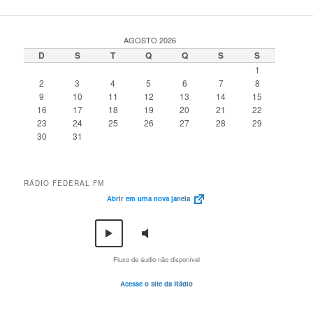
AGOSTO 2026
D
S
T
Q
Q
S
S
1
2
3
4
5
6
7
8
9
10
11
12
13
14
15
16
17
18
19
20
21
22
23
24
25
26
27
28
29
30
31
RÁDIO FEDERAL FM
Abrir em uma nova janela
Fluxo de áudio não disponível
Acesse o site da Rádio