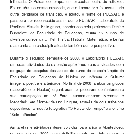
intitulada: O Pulsar do tempo: um espectral teatro de reflexos.
Foi ao término dessa atividade, que o Laboratório foi assumindo
outra identidade de transição, e adotou o nome de PULSAR, e
passou a ser reconhecido assim como PULSAR – Laboratório de
Poéticas Visuais Este grupo, coordenado pela professora Denise
Bussoletti da Faculdade de Educação, reunia 15 alunos de
diversos cursos da UFPel: Física, História, Matemática, e Letras
e assumia a interdisciplinaridade também como perspectiva.
Durante o segundo semestre de 2008, o Laboratório PULSAR,
em suas atividades de extensão aproximou suas atividades com
do grupo de pesquisa dos alunos do curso de especialização da
Faculdade de Educação do Núcleo de Infância e Cultura:
imagem, poética e alteridade. No final de 2008, ambos os grupos
(Laboratório e Núcleo) organizaram e preparam conjuntamente
sua participação no “5º Foro Latinoamericano: Memoria e
Identidad”, em Montevidéu no Uruguai, através de dois trabalhos
específicos: a mostra fotográfica “O Pulsar do Tempo” e a oficina
“Seis Infâncias”.
As tarefas e atividades desenvolvidas para a ida a Montevidéu,
no começo de 2009, uniu definitivamente os dois grupos e