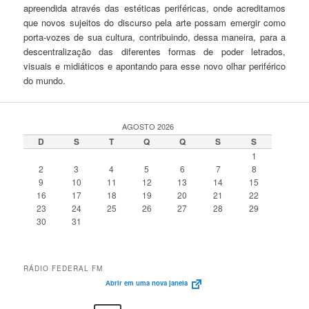
apreendida através das estéticas periféricas, onde acreditamos
que novos sujeitos do discurso pela arte possam emergir como
porta-vozes de sua cultura, contribuindo, dessa maneira, para a
descentralização das diferentes formas de poder letrados,
visuais e midiáticos e apontando para esse novo olhar periférico
do mundo.
AGOSTO 2026
D
S
T
Q
Q
S
S
1
2
3
4
5
6
7
8
9
10
11
12
13
14
15
16
17
18
19
20
21
22
23
24
25
26
27
28
29
30
31
RÁDIO FEDERAL FM
Abrir em uma nova janela