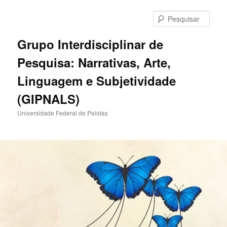
Pular
para
Pesqu
o
conteúdo
Grupo Interdisciplinar de
principal
Pesquisa: Narrativas, Arte,
Linguagem e Subjetividade
(GIPNALS)
Universidade Federal de Pelotas