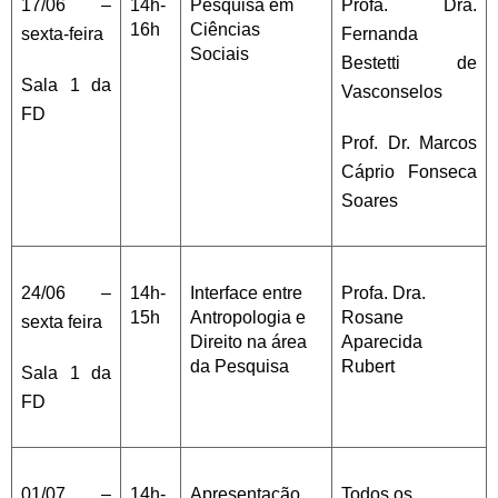
17/06 –
14h-
Pesquisa em
Profa. Dra.
16h
Ciências
sexta-feira
Fernanda
Sociais
Bestetti de
Sala 1 da
Vasconselos
FD
Prof. Dr. Marcos
Cáprio Fonseca
Soares
24/06 –
14h-
Interface entre
Profa. Dra.
15h
Antropologia e
Rosane
sexta feira
Direito na área
Aparecida
da Pesquisa
Rubert
Sala 1 da
FD
01/07 –
14h-
Apresentação
Todos os