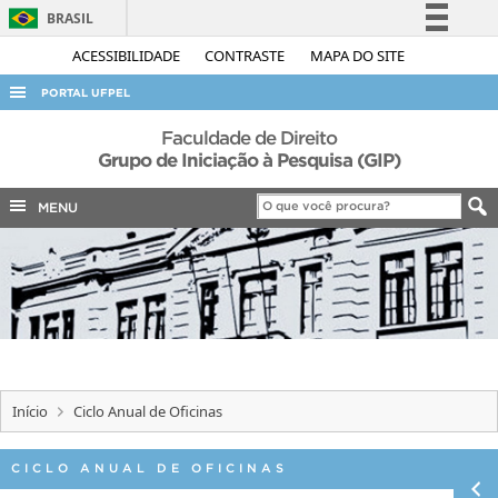
BRASIL
Simplifique!
ACESSIBILIDADE
CONTRASTE
MAPA DO SITE
Comunica BR
PORTAL UFPEL
Participe
ACESSO À INFORMAÇÃO
Faculdade de Direito
Acesso à informação
Grupo de Iniciação à Pesquisa (GIP)
AUDITORIA
Legislação
MENU
COBALTO
Canais
CONCURSOS
EDITAIS
INTERNACIONAL
OUVIDORIA
PORTARIAS
Início
Ciclo Anual de Oficinas
TELEFONES
CICLO ANUAL DE OFICINAS