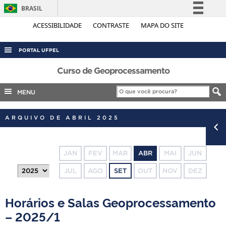
BRASIL
Simplifique!
ACESSIBILIDADE
CONTRASTE
MAPA DO SITE
Comunica BR
PORTAL UFPEL
Participe
ACESSO À INFORMAÇÃO
Curso de Geoprocessamento
Acesso à informação
Legislação
AUDITORIA
MENU
Canais
COBALTO
ARQUIVO DE ABRIL 2025
CONCURSOS
EDITAIS
JAN
FEV
MAR
ABR
MAI
JUN
INTERNACIONAL
JUL
AGO
SET
OUT
NOV
DEZ
OUVIDORIA
PORTARIAS
Horários e Salas Geoprocessamento
TELEFONES
– 2025/1