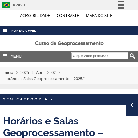
BRASIL
Simplifique!
ACESSIBILIDADE
CONTRASTE
MAPA DO SITE
Comunica BR
PORTAL UFPEL
Participe
ACESSO À INFORMAÇÃO
Curso de Geoprocessamento
Acesso à informação
Legislação
AUDITORIA
MENU
Canais
COBALTO
Início
2025
Abril
02
CONCURSOS
Horários e Salas Geoprocessamento – 2025/1
EDITAIS
INTERNACIONAL
SEM CATEGORIA
>
OUVIDORIA
PORTARIAS
Horários e Salas
TELEFONES
Geoprocessamento –