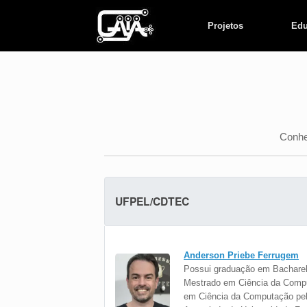
Skip
to
Projetos
Edu
content
Conhe
UFPEL/CDTEC
Anderson Priebe Ferrugem
Possui graduação em Bacharela
Mestrado em Ciência da Comput
em Ciência da Computação pela