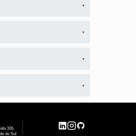
maubrapa@ufpel.edu.br
marcelo.rossi@ufpel.edu.br
azambuja@ufpel.edu.br
alessandrooliveira@unipampa.edu.br
ala 326,
de do Sul