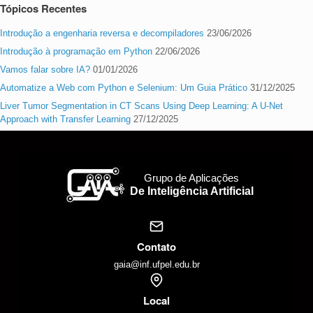
Tópicos Recentes
Introdução a engenharia reversa e decompiladores
23/06/2026
Introdução à programação em Python
22/06/2026
Vamos falar sobre IA?
01/01/2026
Automatize a Web com Python e Selenium: Um Guia Prático
31/12/2025
Liver Tumor Segmentation in CT Scans Using Deep Learning: A U-Net
Approach with Transfer Learning
27/12/2025
Grupo de Aplicações
De Inteligência Artificial
Contato
gaia@inf.ufpel.edu.br
Local