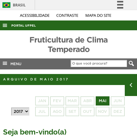
BRASIL
Simplifique!
ACESSIBILIDADE
CONTRASTE
MAPA DO SITE
Comunica BR
PORTAL UFPEL
Participe
ACESSO À INFORMAÇÃO
Fruticultura de Clima
Acesso à informação
AUDITORIA
Temperado
Legislação
COBALTO
Canais
MENU
CONCURSOS
EDITAIS
ARQUIVO DE MAIO 2017
INTERNACIONAL
OUVIDORIA
JAN
FEV
MAR
ABR
MAI
JUN
PORTARIAS
JUL
AGO
SET
OUT
NOV
DEZ
TELEFONES
Seja bem-vindo(a)