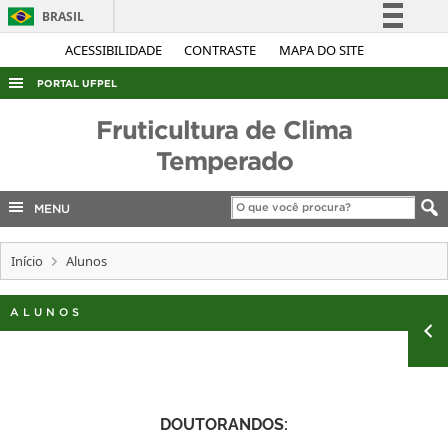
BRASIL
Simplifique!
ACESSIBILIDADE
CONTRASTE
MAPA DO SITE
Comunica BR
PORTAL UFPEL
Participe
ACESSO À INFORMAÇÃO
Fruticultura de Clima
Acesso à informação
AUDITORIA
Temperado
Legislação
COBALTO
Canais
MENU
CONCURSOS
EDITAIS
Início
Alunos
INTERNACIONAL
ALUNOS
OUVIDORIA
PORTARIAS
TELEFONES
DOUTORANDOS: