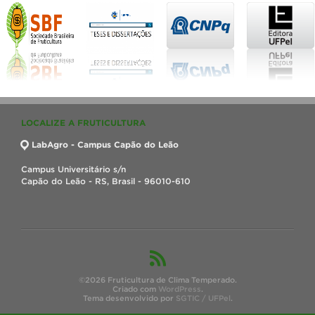
LOCALIZE A FRUTICULTURA
LabAgro - Campus Capão do Leão
Campus Universitário s/n
Capão do Leão - RS, Brasil - 96010-610
©2026 Fruticultura de Clima Temperado.
Criado com
WordPress
.
Tema desenvolvido por
SGTIC / UFPel
.